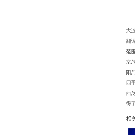
大
翻
范
京/
阳/
四平
西
得
相