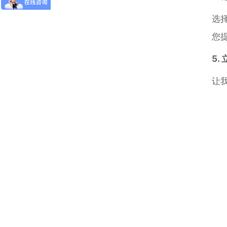
选
您
5
让