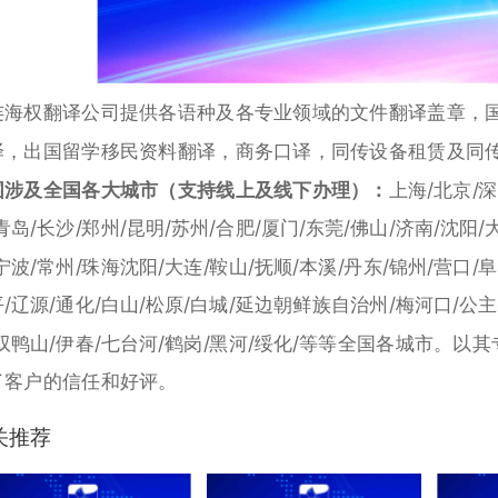
连海权翻译公司提供各语种及各专业领域的文件翻译盖章，
译，出国留学移民资料翻译，商务口译，同传设备租赁及同
围涉及全国各大城市（支持线上及线下办理）：
上海/北京/深
青岛/长沙/郑州/昆明/苏州/合肥/厦门/东莞/佛山/济南/沈阳/
宁波/常州/珠海沈阳/大连/鞍山/抚顺/本溪/丹东/锦州/营口/阜
/辽源/通化/白山/松原/白城/延边朝鲜族自治州/梅河口/公主
/双鸭山/伊春/七台河/鹤岗/黑河/绥化/等等全国各城市。
了客户的信任和好评。
关推荐