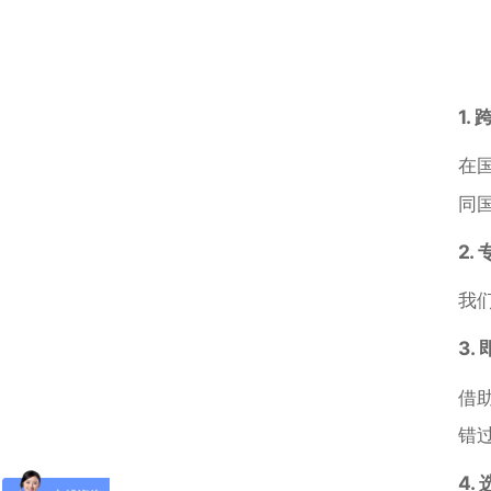
1.
在
同
2.
我
3.
借
错
4.