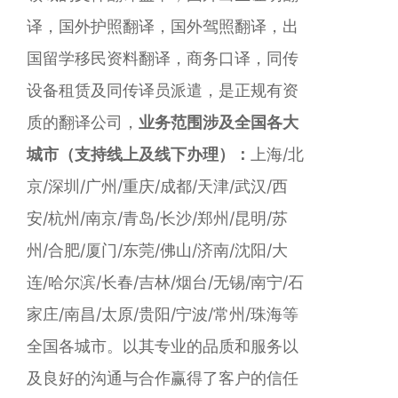
译，国外护照翻译，国外驾照翻译，出
国留学移民资料翻译，商务口译，同传
设备租赁及同传译员派遣，是正规有资
质的翻译公司，
业务范围涉及全国各大
城市（支持线上及线下办理）：
上海/北
京/深圳/广州/重庆/成都/天津/武汉/西
安/杭州/南京/青岛/长沙/郑州/昆明/苏
州/合肥/厦门/东莞/佛山/济南/沈阳/大
连/哈尔滨/长春/吉林/烟台/无锡/南宁/石
家庄/南昌/太原/贵阳/宁波/常州/珠海等
全国各城市。以其专业的品质和服务以
及良好的沟通与合作赢得了客户的信任