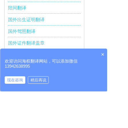
陪同翻译
国外出生证明翻译
国外驾照翻译
国外证件翻译盖章
×
出国留学资料翻译
欢迎访问海权翻译网站，可以添加微信
工作移民签证资料翻译
13942638995
国外护照翻译
现在咨询
稍后再说
首页
电话咨询
添加微信
医学文件翻译
服务地区