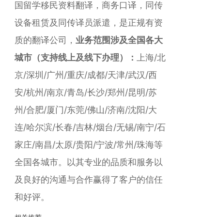
国留学移民资料翻译，商务口译，同传
设备租赁及同传译员派遣，是正规有资
质的翻译公司，
业务范围涉及全国各大
城市（支持线上及线下办理）：
上海/北
京/深圳/广州/重庆/成都/天津/武汉/西
安/杭州/南京/青岛/长沙/郑州/昆明/苏
州/合肥/厦门/东莞/佛山/济南/沈阳/大
连/哈尔滨/长春/吉林/烟台/无锡/南宁/石
家庄/南昌/太原/贵阳/宁波/常州/珠海等
全国各城市。以其专业的品质和服务以
及良好的沟通与合作赢得了客户的信任
和好评。