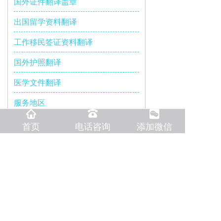
国外证件翻译盖章
出国留学资料翻译
工作移民签证资料翻译
国外护照翻译
医学文件翻译
服务地区
首页
电话咨询
添加微信
大连海权翻译公司以其专业的品质、专业的服务以及良
好的沟通与合作赢得了客户的信任和好评。在未来，我
们将继续秉承“客户至上”的原则，不断创新和完善服务
体系，为全球客户提供更加专业、高效、可靠的翻译服
务。