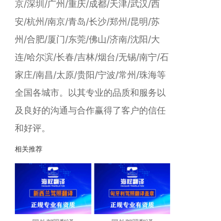
京/深圳/广州/重庆/成都/天津/武汉/西
安/杭州/南京/青岛/长沙/郑州/昆明/苏
州/合肥/厦门/东莞/佛山/济南/沈阳/大
连/哈尔滨/长春/吉林/烟台/无锡/南宁/石
家庄/南昌/太原/贵阳/宁波/常州/珠海等
全国各城市。以其专业的品质和服务以
及良好的沟通与合作赢得了客户的信任
和好评。
相关推荐